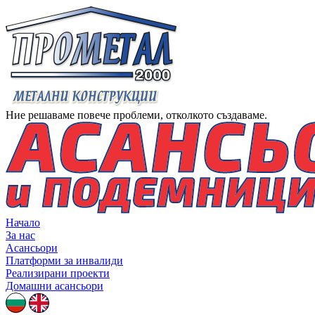
Ние решаваме повече проблеми, отколкото създаваме.
Начало
За нас
Асансьори
Платформи за инвалиди
Реализирани проекти
Домашни асансьори