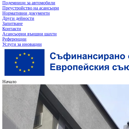
Подемници за автомобили
Преустройство на асансьори
Нормативни документи
Други дейности
Запитване
Контакти
Асансьорни външни шахти
Референции
Услуги за иновации
Начало